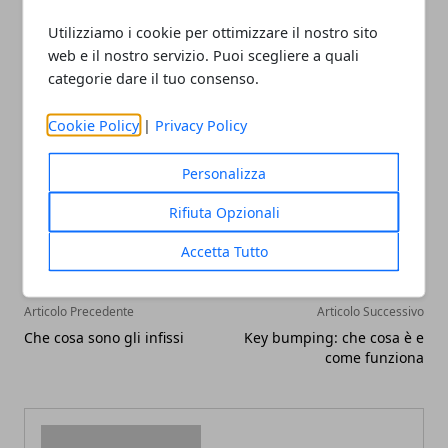
spedire. È inoltre possibile applicare tariffe
Utilizziamo i cookie per ottimizzare il nostro sito
aggiuntive in caso di spese extra come
web e il nostro servizio. Puoi scegliere a quali
l’assicurazione o la conservazione del pacco.
categorie dare il tuo consenso.
Cookie Policy
|
Privacy Policy
Personalizza
Facebook
Twitter
Whatsapp
Rifiuta Opzionali
Accetta Tutto
Articolo Precedente
Articolo Successivo
Che cosa sono gli infissi
Key bumping: che cosa è e
come funziona